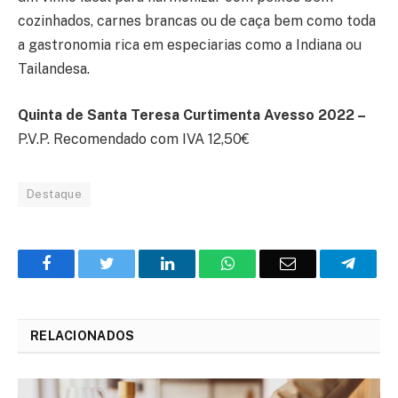
cozinhados, carnes brancas ou de caça bem como toda
a gastronomia rica em especiarias como a Indiana ou
Tailandesa.
Quinta de Santa Teresa Curtimenta Avesso 2022 –
P.V.P. Recomendado com IVA 12,50€
Destaque
Facebook
Twitter
O
WhatsApp
E-
Teleg
LinkedIn
mail
RELACIONADOS