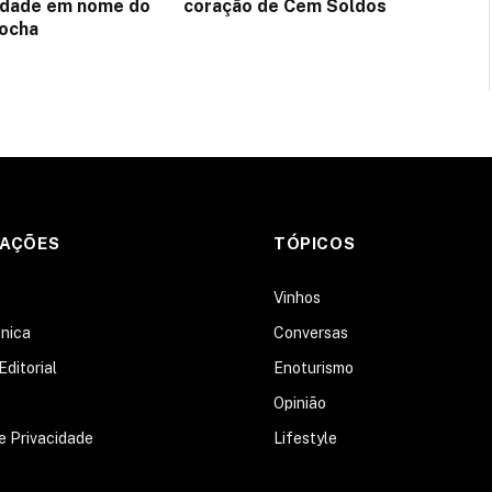
idade em nome do
coração de Cem Soldos
Rocha
MAÇÕES
TÓPICOS
s
Vinhos
nica
Conversas
Editorial
Enoturismo
Opinião
de Privacidade
Lifestyle