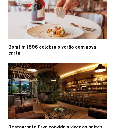
Bomfim 1896 celebra o verão com nova
carta
Restaurante Erva convida a viver as noites