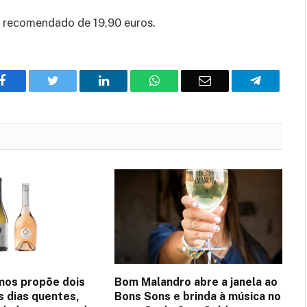
 recomendado de 19,90 euros.
Facebook
Twitter
O
WhatsApp
E-
Telegram
LinkedIn
mail
mos propõe dois
Bom Malandro abre a janela ao
s dias quentes,
Bons Sons e brinda à música no