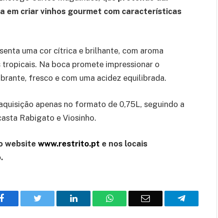
la em criar vinhos gourmet com características
senta uma cor cítrica e brilhante, com aroma
s tropicais. Na boca promete impressionar o
brante, fresco e com uma acidez equilibrada.
 aquisição apenas no formato de 0,75L, seguindo a
casta Rabigato e Viosinho.
no website
www.restrito.pt
e nos locais
o.
Facebook
Twitter
O
WhatsApp
E-
Telegram
LinkedIn
mail