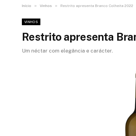
»
»
Início
Vinhos
Restrito apresenta Branco Colheita 2022
VINHOS
Restrito apresenta Br
Um néctar com elegância e carácter.