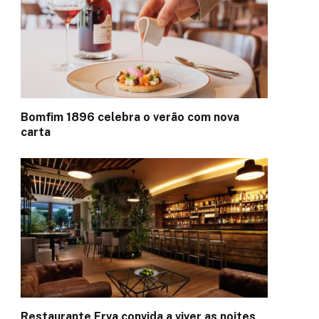
Bomfim 1896 celebra o verão com nova
carta
Restaurante Erva convida a viver as noites