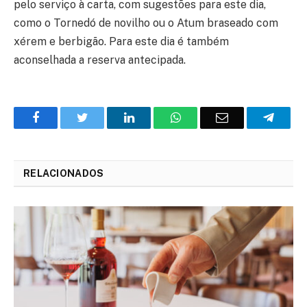
pelo serviço à carta, com sugestões para este dia,
como o Tornedó de novilho ou o Atum braseado com
xérem e berbigão. Para este dia é também
aconselhada a reserva antecipada.
Facebook
Twitter
O
WhatsApp
E-
Teleg
LinkedIn
mail
RELACIONADOS