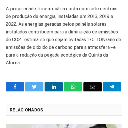
A propriedade tricentenária conta com sete centrais
de produção de energia, instaladas em 2013, 2019 e
2022. As energias geradas pelos painéis solares
instalados contribuem para a diminuição de emissões
de CO2 – estima-se que sejam evitadas 170 TON/ano de
emissões de dióxido de carbono para a atmosfera – e
para a redução da pegada ecológica da Quinta da
Alorna.
Facebook
Twitter
O
WhatsApp
E-
Teleg
LinkedIn
mail
RELACIONADOS