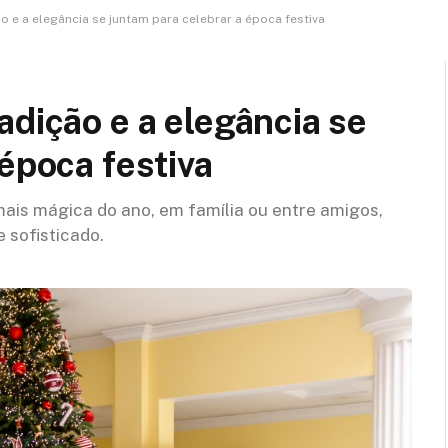
o e a elegância se juntam para celebrar a época festiva
adição e a elegância se
 época festiva
ais mágica do ano, em família ou entre amigos,
 sofisticado.