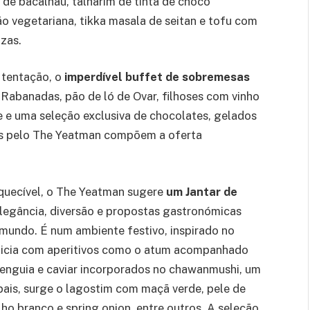
de bacalhau, talharim de tinta de choco
o vegetariana, tikka masala de seitan e tofu com
zzas.
a tentação, o
imperdível buffet de sobremesas
Rabanadas, pão de ló de Ovar, filhoses com vinho
e e uma seleção exclusiva de chocolates, gelados
tas pelo The Yeatman compõem a oferta
squecível, o The Yeatman sugere
um Jantar de
 elegância, diversão e propostas gastronómicas
 mundo. É num ambiente festivo, inspirado no
 inicia com aperitivos como o atum acompanhado
o, enguia e caviar incorporados no chawanmushi, um
pais, surge o lagostim com maçã verde, pele de
ho branco e spring onion, entre outros. A seleção