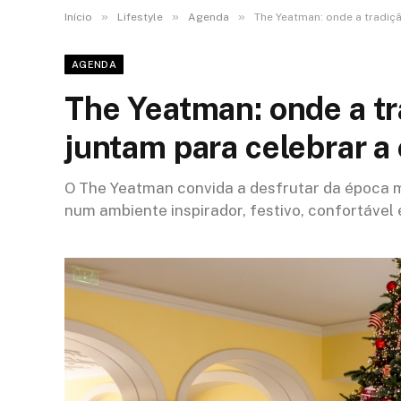
»
»
»
Início
Lifestyle
Agenda
The Yeatman: onde a tradiçã
AGENDA
The Yeatman: onde a tr
juntam para celebrar a
O The Yeatman convida a desfrutar da época m
num ambiente inspirador, festivo, confortável e