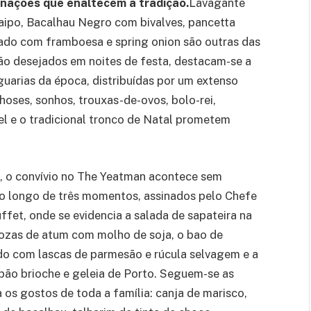
nações que enaltecem a tradição.
Lavagante
aipo, Bacalhau Negro com bivalves, pancetta
zado com framboesa e spring onion são outras das
tão desejados em noites de festa, destacam-se a
guarias da época, distribuídas por um extenso
lhoses, sonhos, trouxas-de-ovos, bolo-rei,
el e o tradicional tronco de Natal prometem
o, o convívio no The Yeatman acontece sem
ao longo de três momentos, assinados pelo Chefe
et, onde se evidencia a salada de sapateira na
iozas de atum com molho de soja, o bao de
ado com lascas de parmesão e rúcula selvagem e a
pão brioche e geleia de Porto. Seguem-se as
os gostos de toda a família: canja de marisco,