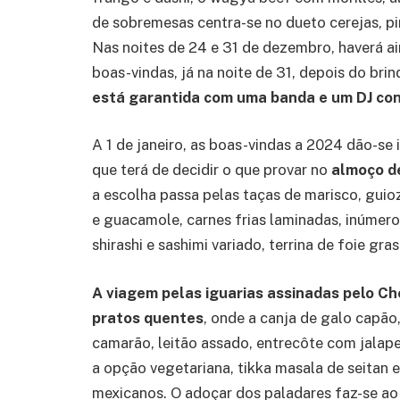
de sobremesas centra-se no dueto cerejas, pi
Nas noites de 24 e 31 de dezembro, haverá a
boas-vindas, já na noite de 31, depois do bri
está garantida com uma banda e um DJ co
A 1 de janeiro, as boas-vindas a 2024 dão-se
que terá de decidir o que provar no
almoço d
a escolha passa pelas taças de marisco, gui
e guacamole, carnes frias laminadas, inúmero
shirashi e sashimi variado, terrina de foie gr
A viagem pelas iguarias assinadas pelo C
pratos quentes
, onde a canja de galo capão,
camarão, leitão assado, entrecôte com jalap
a opção vegetariana, tikka masala de seitan
mexicanos. O adoçar dos paladares faz-se ao