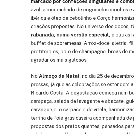
marcado por confeções singulares e combi
azul, acompanhado de cogumelos morilles e 
ibérica e óleo de cebolinho e Corço harmoni
criações propostas. No universo dos doces, 
rabanada, numa versão especial,
e outras i
buffet de sobremesas. Arroz-doce, aletria, fi
profiteroles, bolo de champagne, broas de m
agradar os mais gulosos.
No
Almoço de Natal
, no dia 25 de dezembr
pressas, já que as celebrações se estendem 
Ricardo Costa. A degustação começa num buff
carapaça, salada de lavagante e abacate, gu
caranguejo, o carpaccio de vitela, harmoniz
terrina de foie gras caseira acompanhada de 
propostas dos pratos quentes, pensados para 