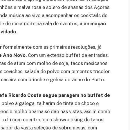
nhões e malva rosa e solero de ananás dos Açores.
inda música ao vivo a acompanhar os cocktails de
nde de meia-noite na sala de eventos,
a animação
nvidado
.
 informalmente com as primeiras resoluções, já
e Ano Novo.
Com um extenso buffet de entradas,
ozas de atum com molho de soja, tacos mexicanos
s ceviches, salada de polvo com pimentos tricolor,
as caseira com brioche e geleia de vinho do Porto.
hefe Ricardo Costa segue paragem no buffet de
 polvo à galega, talharim de tinta de choco e
eños e molho bearnaise dão nas vistas, assim como
 e tofu com coentro, ou o showcooking de tacos
 sabor da vasta seleção de sobremesas, com