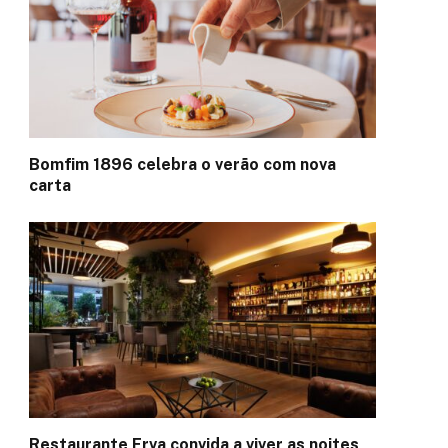
Bomfim 1896 celebra o verão com nova
carta
Restaurante Erva convida a viver as noites