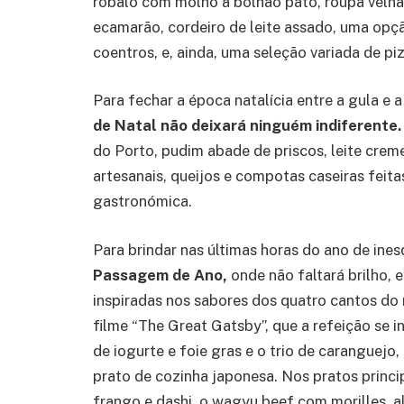
robalo com molho à bolhão pato, roupa velha 
ecamarão, cordeiro de leite assado, uma opçã
coentros, e, ainda, uma seleção variada de pi
Para fechar a época natalícia entre a gula e 
de Natal não deixará ninguém indiferente.
do Porto, pudim abade de priscos, leite crem
artesanais, queijos e compotas caseiras fei
gastronómica.
Para brindar nas últimas horas do ano de ine
Passagem de Ano,
onde não faltará brilho,
inspiradas nos sabores dos quatro cantos do
filme “The Great Gatsby”, que a refeição se
de iogurte e foie gras e o trio de caranguej
prato de cozinha japonesa. Nos pratos princi
frango e dashi, o wagyu beef com morilles, al