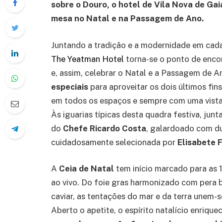
sobre o Douro, o hotel de Vila Nova de Ga
mesa no Natal e na Passagem de Ano.
Juntando a tradição e a modernidade em cad
The Yeatman Hotel
torna-se o ponto de encon
e, assim, celebrar o Natal e a Passagem de A
especiais
para aproveitar os dois últimos fi
em todos os espaços e sempre com uma vista 
Às iguarias típicas desta quadra festiva, jun
do
Chefe Ricardo Costa
, galardoado com du
cuidadosamente selecionada por
Elisabete 
A
Ceia de Natal
tem início marcado para as 
ao vivo. Do foie gras harmonizado com pera 
caviar, as tentações do mar e da terra unem-s
Aberto o apetite, o espírito natalício enriq