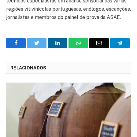
técnicos especialistas em análise sensorial das várias
regiões vitivinícolas portuguesas, enólogos, escanções,
jornalistas e membros do painel de prova da ASAE.
Facebook
Twitter
O
WhatsApp
E-
Teleg
LinkedIn
mail
RELACIONADOS