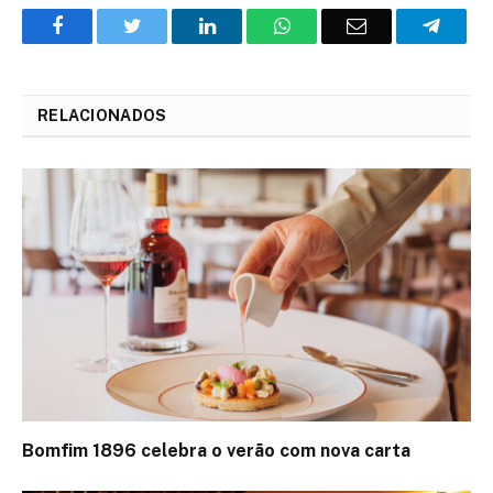
Facebook
Twitter
O
WhatsApp
E-
Teleg
LinkedIn
mail
RELACIONADOS
Bomfim 1896 celebra o verão com nova carta