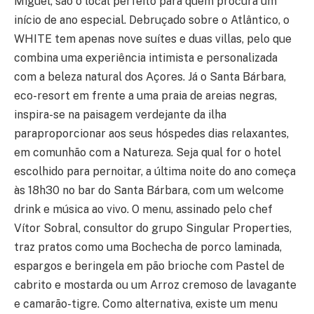
Miguel, são o local perfeito para quem procura um
início de ano especial. Debruçado sobre o Atlântico, o
WHITE tem apenas nove suítes e duas villas, pelo que
combina uma experiência intimista e personalizada
com a beleza natural dos Açores. Já o Santa Bárbara,
eco-resort em frente a uma praia de areias negras,
inspira-se na paisagem verdejante da ilha
paraproporcionar aos seus hóspedes dias relaxantes,
em comunhão com a Natureza. Seja qual for o hotel
escolhido para pernoitar, a última noite do ano começa
às 18h30 no bar do Santa Bárbara, com um welcome
drink e música ao vivo. O menu, assinado pelo chef
Vítor Sobral, consultor do grupo Singular Properties,
traz pratos como uma Bochecha de porco laminada,
espargos e beringela em pão brioche com Pastel de
cabrito e mostarda ou um Arroz cremoso de lavagante
e camarão-tigre. Como alternativa, existe um menu