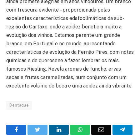
ainda promete alegrias em anos vindouros. Um branco
com frescura evidente – proporcionada pelas
excelentes características edafoclimáticas da sub-
região do Cartaxo, onde a acidez beneficia muito a
evolução dos vinhos. Estamos perante um grande
branco, em Portugal e no mundo, apresentando
características de evolução da Fernão Pires, com notas
químicas e de querosene a fazer lembrar os mais
famosos Riesling. Revela aromas de funcho, ervas
secas e frutas caramelizadas, num conjunto com um
excelente volume de boca e uma acidez ainda vibrante.
Destaque
Facebook
Twitter
O
WhatsApp
E-
Teleg
LinkedIn
mail