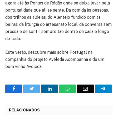
agora até às Portas de Ródão onde se deixa levar pela
portugalidade que ali se sente. Da comida às pessoas,
dos trilhos às aldeias, do Alentejo fundido com as
beiras, da liturgia do artesanato local, da conversa sem
pressa e de sentir sempre tão dentro de casa e longe
de tudo.
Este verão, descubra mais sobre Portugal na
companhia do projeto Aveleda Acompanha e de um
bom vinho Aveleda.
Facebook
Twitter
O
WhatsApp
E-
Teleg
LinkedIn
mail
RELACIONADOS