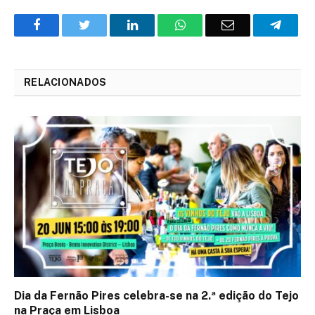
Facebook
Twitter
O
WhatsApp
E-
Teleg
LinkedIn
mail
RELACIONADOS
Dia da Fernão Pires celebra-se na 2.ª edição do Tejo
na Praça em Lisboa