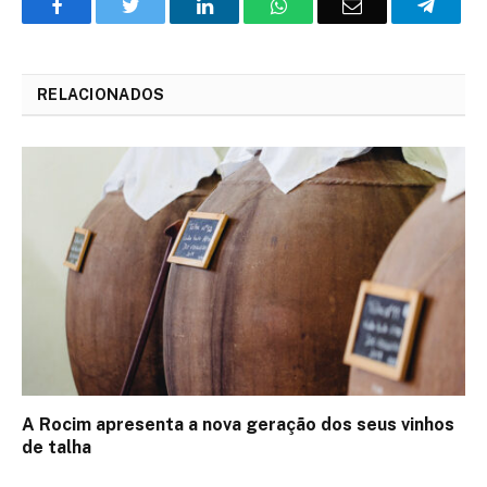
Facebook
Twitter
O
WhatsApp
E-
Teleg
LinkedIn
mail
RELACIONADOS
A Rocim apresenta a nova geração dos seus vinhos
de talha