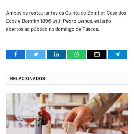
Ambos os restaurantes da Quinta do Bomfim, Casa dos
Ecos e Bomfim 1896
with
Pedro Lemos, estarão
abertos ao público no domingo de Páscoa.
Facebook
Twitter
O
WhatsApp
E-
Teleg
LinkedIn
mail
RELACIONADOS