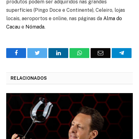
produtos podem ser adquiridos nas grandes
superfícies (Pingo Doce e Continente), Celeiro, lojas
locais, aeroportos e online, nas páginas da
Alma do
Cacau
e
Nómada
.
Facebook
Twitter
O
WhatsApp
E-
Teleg
LinkedIn
mail
RELACIONADOS