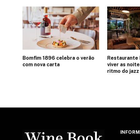
Bomfim 1896 celebra o verão
Restaurante 
com nova carta
viver as noit
ritmo do jazz
INFOR