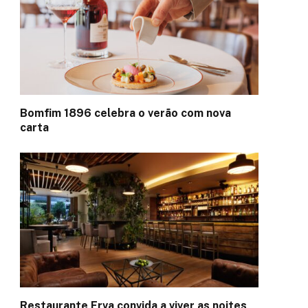
Bomfim 1896 celebra o verão com nova
carta
Restaurante Erva convida a viver as noites