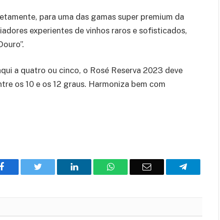
iretamente, para uma das gamas super premium da
dores experientes de vinhos raros e sofisticados,
Douro”.
qui a quatro ou cinco, o Rosé Reserva 2023 deve
ntre os 10 e os 12 graus. Harmoniza bem com
Facebook
Twitter
O
WhatsApp
E-
Telegram
LinkedIn
mail