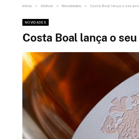
»
»
»
Início
Vinhos
Novidades
Costa Boal lança o seu pri
NOVIDADES
Costa Boal lança o seu