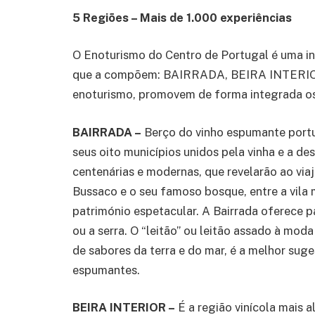
5 Regiões – Mais de 1.000 experiências
O Enoturismo do Centro de Portugal é uma ini
que a compõem: BAIRRADA, BEIRA INTERIOR
enoturismo, promovem de forma integrada os s
BAIRRADA –
Berço do vinho espumante portug
seus oito municípios unidos pela vinha e a de
centenárias e modernas, que revelarão ao viaj
Bussaco e o seu famoso bosque, entre a vila 
património espetacular. A Bairrada oferece pa
ou a serra. O “leitão” ou leitão assado à m
de sabores da terra e do mar, é a melhor sug
espumantes.
BEIRA INTERIOR –
É a região vinícola mais 