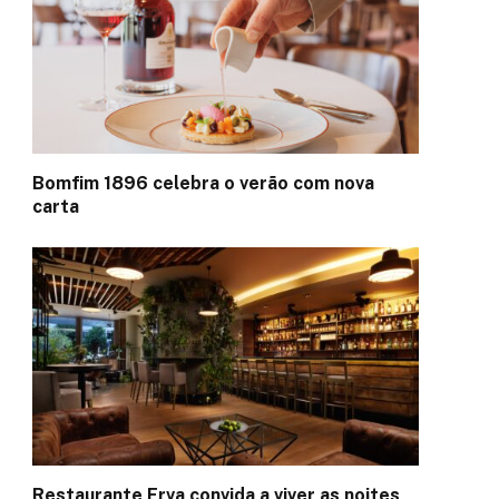
Bomfim 1896 celebra o verão com nova
carta
Restaurante Erva convida a viver as noites