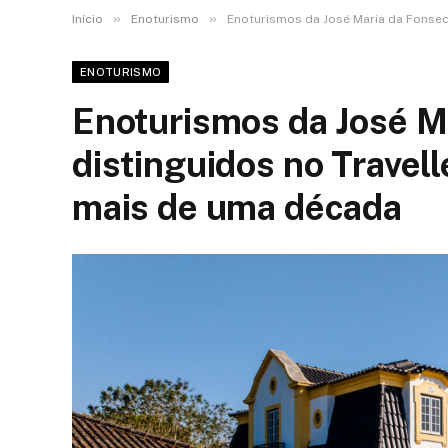
»
»
Início
Enoturismo
Enoturismos da José Maria da Fonsec
ENOTURISMO
Enoturismos da José M
distinguidos no Travel
mais de uma década