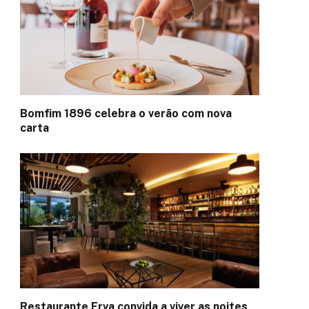
Bomfim 1896 celebra o verão com nova
carta
Restaurante Erva convida a viver as noites