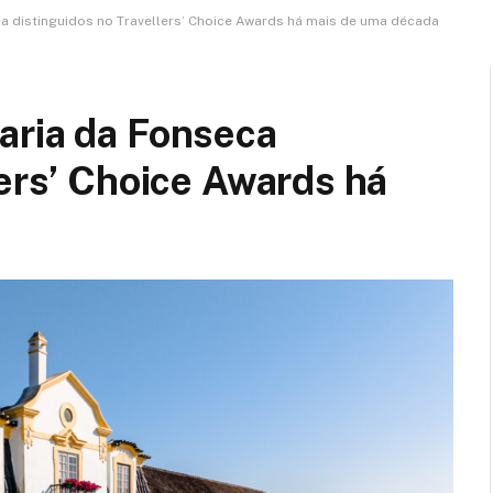
a distinguidos no Travellers’ Choice Awards há mais de uma década
aria da Fonseca
lers’ Choice Awards há