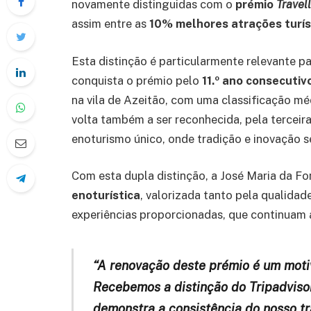
novamente distinguidas com o
prémio
Travel
assim entre as
10% melhores atrações turíst
Esta distinção é particularmente relevante 
conquista o prémio pelo
11.º ano consecutiv
na vila de Azeitão, com uma classificação mé
volta também a ser reconhecida, pela terceira
enoturismo único, onde tradição e inovação 
Com esta dupla distinção, a José Maria da F
enoturística
, valorizada tanto pela qualida
experiências proporcionadas, que continuam a 
“A renovação deste prémio é um moti
Recebemos a distinção do Tripadvisor
demonstra a consistência do nosso tr