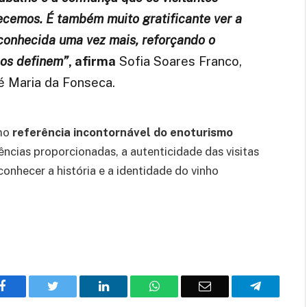
ecemos. É também muito gratificante ver a
conhecida uma vez mais, reforçando o
nos definem”
, afirma
Sofia Soares Franco,
é Maria da Fonseca.
omo
referência incontornável do enoturismo
ências proporcionadas, a autenticidade das visitas
nhecer a história e a identidade do vinho
Facebook
Twitter
O
WhatsApp
E-
Telegram