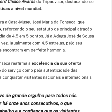
lers’ Choice Awards
do Tripadvisor, destacando-se
icas a nível mundial
.
para a Casa-Museu José Maria da Fonseca, que
o
, reforçando o seu estatuto de principal atração
dia de 4,5 em 5 pontos. Já a Adega José de Sousa
 vez, igualmente com 4,5 estrelas, pelo seu
se encontram em perfeita harmonia.
onseca reafirma a
excelência da sua oferta
de do serviço como pela autenticidade das
conquistar visitantes nacionais e internacionais.
vo de grande orgulho para todos nós.
 há onze anos consecutivos, o que
abalho e a confiança que os visitantes