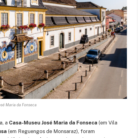
sé Maria da Fonseca
a, a
Casa-Museu José Maria da Fonseca
(em Vila
usa
(em Reguengos de Monsaraz), foram