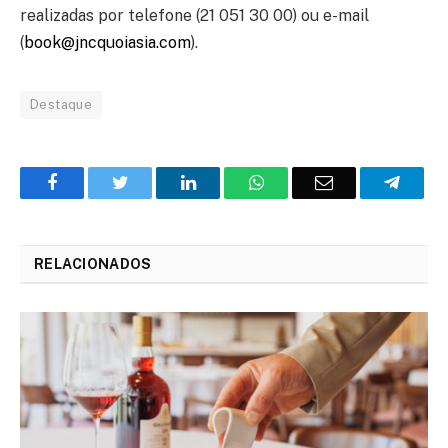
realizadas por telefone (21 051 30 00) ou e-mail
(
book@jncquoiasia.com
).
Destaque
Facebook
Twitter
O
WhatsApp
E-
Teleg
LinkedIn
mail
RELACIONADOS