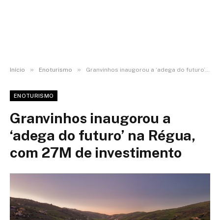
»
»
Início
Enoturismo
Granvinhos inaugorou a ‘adega do futuro’ na Régua, com 27M de investimento
ENOTURISMO
Granvinhos inaugorou a
‘adega do futuro’ na Régua,
com 27M de investimento