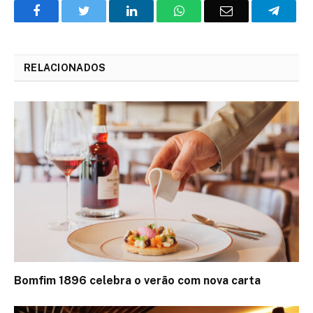
Facebook
Twitter
O
WhatsApp
E-
Teleg
LinkedIn
mail
RELACIONADOS
Bomfim 1896 celebra o verão com nova carta