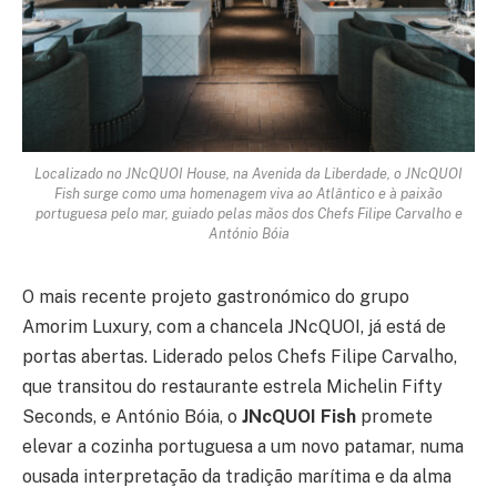
Localizado no JNcQUOI House, na Avenida da Liberdade, o JNcQUOI
Fish surge como uma homenagem viva ao Atlântico e à paixão
portuguesa pelo mar, guiado pelas mãos dos Chefs Filipe Carvalho e
António Bóia
O mais recente projeto gastronómico do grupo
Amorim Luxury, com a chancela JNcQUOI, já está de
portas abertas. Liderado pelos Chefs Filipe Carvalho,
que transitou do restaurante estrela Michelin Fifty
Seconds, e António Bóia, o
JNcQUOI Fish
promete
elevar a cozinha portuguesa a um novo patamar, numa
ousada interpretação da tradição marítima e da alma