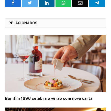
Facebook
Twitter
O
WhatsApp
E-
Teleg
LinkedIn
mail
RELACIONADOS
Bomfim 1896 celebra o verão com nova carta