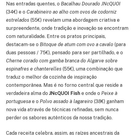
Nas entradas quentes, o
Bacalhau Dourado JNcQUOI
(34€) e o
Carabineiro ao alho com ovos de codorniz
estrelados
(55€) revelam uma abordagem criativa e
surpreendente, onde tradição e inovação se encontram
com naturalidade. Entre os pratos principais,
destacam-se o
Bitoque de atum com ovo a cavalo
(para
duas pessoas / 75€), pensado para ser partilhado, e o
Cherne corado com gamba branca do Algarve sobre
espinafres e chanterelles
(55€), uma combinação que
traduz o melhor da cozinha de inspiração
contemporânea. Mas é no forno central que reside a
verdadeira alma do
JNcQUOI Fish
e onde o
Peixe à
portuguesa
e o
Polvo assado à lagareiro
(38€) ganham
nova vida através de técnicas refinadas, sem nunca
perder os sabores autênticos da nossa tradição.
Cada receita celebra, assim, as raízes ancestrais da