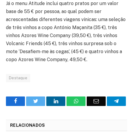
Já o menu Atitude inclui quatro pratos por um valor
base de 55 € por pessoa, ao qual podem ser
acrescentadas diferentes viagens vínicas: uma seleção
de três vinhos a copo António Maçanita (35 €), três
vinhos Azores Wine Company (39,50 €), três vinhos
Volcanic Friends (45 €), três vinhos surpresa sob o
mote ‘Desafiem-me às cegas’, (45 €) e quatro vinhos a
copo Azores Wine Company, 49,50 €.
Destaque
Facebook
Twitter
O
WhatsApp
E-
Teleg
LinkedIn
mail
RELACIONADOS