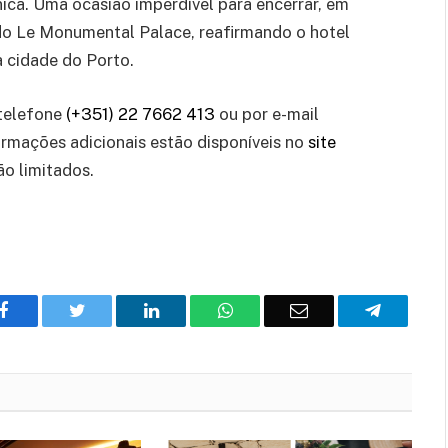
nica. Uma ocasião imperdível para encerrar, em
do Le Monumental Palace, reafirmando o hotel
a cidade do Porto.
 telefone
(+351) 22 7662 413
ou por e-mail
ormações adicionais estão disponíveis no
site
ão limitados.
Facebook
Twitter
O
WhatsApp
E-
Telegram
LinkedIn
mail