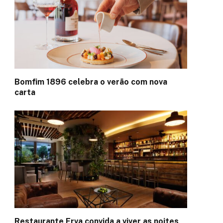
Bomfim 1896 celebra o verão com nova
carta
Restaurante Erva convida a viver as noites