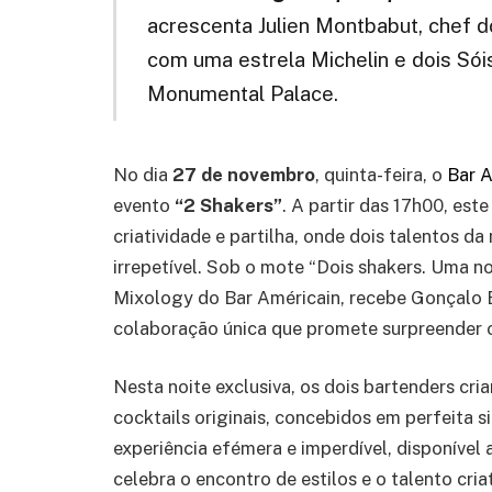
acrescenta Julien Montbabut, chef 
com uma estrela Michelin e dois Sóis
Monumental Palace.
No dia
27 de novembro
, quinta-feira, o
Bar A
evento
“2 Shakers”
. A partir das 17h00, est
criatividade e partilha, onde dois talentos d
irrepetível. Sob o mote “Dois shakers. Uma noi
Mixology do Bar Américain, recebe Gonçalo 
colaboração única que promete surpreender o
Nesta noite exclusiva, os dois bartenders cri
cocktails originais, concebidos em perfeita s
experiência efémera e imperdível, disponível
celebra o encontro de estilos e o talento cr