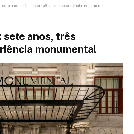
: sete anos, três celebrações, uma experiência monumental
sete anos, três
eriência monumental