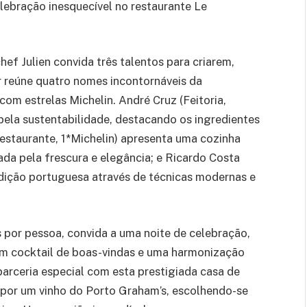
lebração inesquecível no restaurante Le
hef Julien convida três talentos para criarem,
r reúne quatro nomes incontornáveis da
om estrelas Michelin. André Cruz (Feitoria,
 pela sustentabilidade, destacando os ingredientes
 Restaurante, 1*Michelin) apresenta uma cozinha
da pela frescura e elegância; e Ricardo Costa
dição portuguesa através de técnicas modernas e
 por pessoa, convida a uma noite de celebração,
ui um cocktail de boas-vindas e uma harmonização
rceria especial com esta prestigiada casa de
or um vinho do Porto Graham’s, escolhendo-se