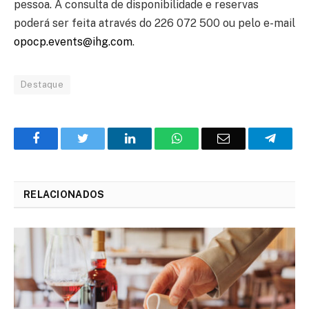
pessoa. A consulta de disponibilidade e reservas
poderá ser feita através do 226 072 500 ou pelo e-mail
opocp.events@ihg.com
.
Destaque
Facebook
Twitter
O
WhatsApp
E-
Teleg
LinkedIn
mail
RELACIONADOS