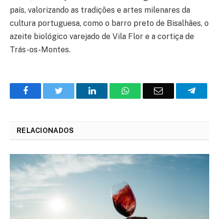
país, valorizando as tradições e artes milenares da
cultura portuguesa, como o barro preto de Bisalhães, o
azeite biológico varejado de Vila Flor e a cortiça de
Trás-os-Montes.
Facebook
Twitter
O
WhatsApp
E-
Teleg
LinkedIn
mail
RELACIONADOS