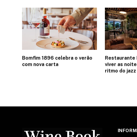
Bomfim 1896 celebra o verão
Restaurante 
com nova carta
viver as noit
ritmo do jazz
INFOR