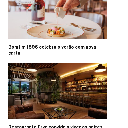
Bomfim 1896 celebra o verão com nova
carta
Restaurante Erva convida a viver as noites