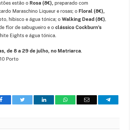
estões estão o
Rosa (8€),
preparado com
xardo Maraschino Liqueur e rosas; o
Floral (8€),
to, hibisco e água tónica; o
Walking Dead (8€)
,
de flor de sabugueiro e o
clássico Cockburn’s
hite Eights e água tónica.
s, de 8 a 29 de julho, no Matriarca
.
10 Porto
Facebook
Twitter
O
WhatsApp
E-
Telegram
LinkedIn
mail