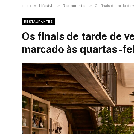
»
»
»
Início
Lifestyle
Restaurantes
Os finais de tarde de
RESTAURANTES
Os finais de tarde de 
marcado às quartas-fei