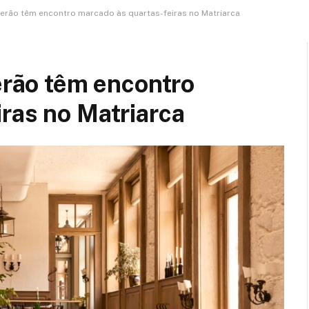
 verão têm encontro marcado às quartas-feiras no Matriarca
verão têm encontro
ras no Matriarca