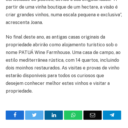
partir de uma vinha boutique de um hectare, a visão é
criar grandes vinhos, numa escala pequena e exclusiva
”,
acrescenta Joana.
No final deste ano, as antigas casas originais da
propriedade abrirão como alojamento turístico sob o
nome
PATUÁ
Wine
Farmhouse
. Uma casa de campo
, ao
estilo
mediterrâ
nea
rústica, com 14 quartos, incluindo
dois moinhos restaurados
. As visitas e provas de vinho
estarão disponíveis para todos os curiosos que
desejem conhecer melhor estes vinhos e visitar a
propriedade.
Facebook
Twitter
O
WhatsApp
E-
Teleg
LinkedIn
mail