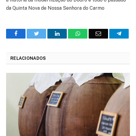
da Quinta Nova de Nossa Senhora do Carmo
Facebook
Twitter
O
WhatsApp
E-
Teleg
LinkedIn
mail
RELACIONADOS