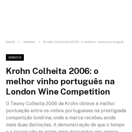
»
»
Início
Vinhos
Krohn Colheita 2006: o melhor vinho português na London Wine Competition
VINHOS
Krohn Colheita 2006: o
melhor vinho português na
London Wine Competition
O Tawny Colheita 2006 da Krohn obteve a melhor
pontuação entre os vinhos portugueses na prestigiada
competição londrina, onde a marca recebeu ainda
mais duas distinções. A demonstração de que o tempo
e o terroir são as notas mais marcantes nos nossos