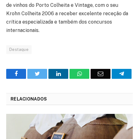
de vinhos do Porto Colheita e Vintage, com o seu
Krohn Colheita 2006 a receber excelente receção da
crítica especializada e também dos concursos
internacionais.
Destaque
Facebook
Twitter
O
WhatsApp
E-
Teleg
LinkedIn
mail
RELACIONADOS