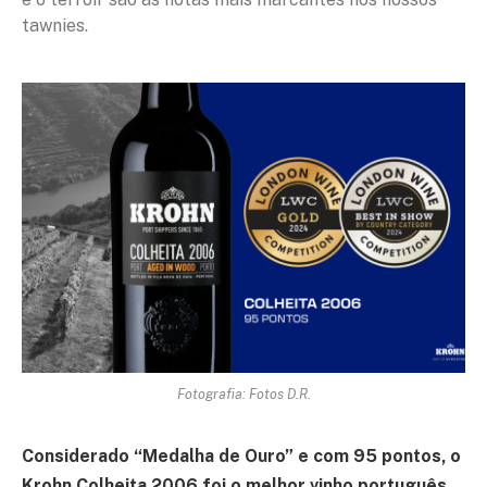
tawnies.
Fotografia: Fotos D.R.
Considerado “Medalha de Ouro” e com 95 pontos, o
Krohn Colheita 2006 foi o
melhor vinho português