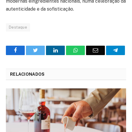
modernas eingredientes nacionais, numa celebração da
autenticidade e da sofisticação.
Destaque
Facebook
Twitter
O
WhatsApp
E-
Teleg
LinkedIn
mail
RELACIONADOS