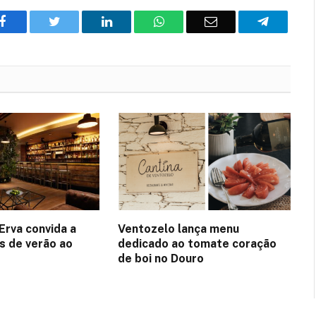
Facebook
Twitter
O
WhatsApp
E-
Telegram
LinkedIn
mail
Erva convida a
Ventozelo lança menu
es de verão ao
dedicado ao tomate coração
de boi no Douro