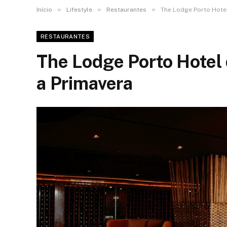
»
»
»
Início
Lifestyle
Restaurantes
The Lodge Porto Hote
RESTAURANTES
The Lodge Porto Hotel
a Primavera