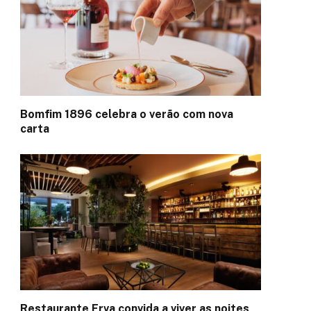
Bomfim 1896 celebra o verão com nova
carta
Restaurante Erva convida a viver as noites