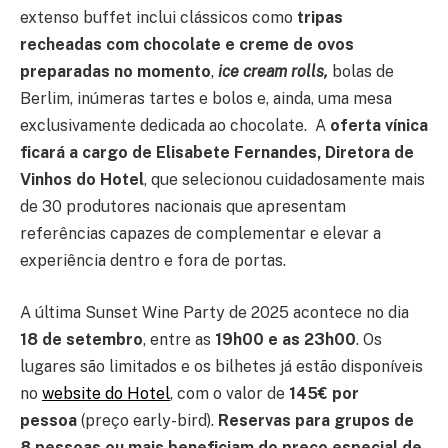
extenso buffet inclui clássicos como
tripas
recheadas com chocolate e creme de ovos
preparadas no momento
,
ice cream rolls,
bolas de
Berlim, inúmeras tartes e bolos e, ainda, uma mesa
exclusivamente dedicada ao chocolate. A
oferta vínica
ficará a cargo de Elisabete Fernandes, Diretora de
Vinhos do Hotel
, que selecionou cuidadosamente mais
de 30 produtores nacionais que apresentam
referências capazes de complementar e elevar a
experiência dentro e fora de portas.
A última Sunset Wine Party de 2025 acontece no dia
18 de setembro
, entre as
19h00 e as 23h00
. Os
lugares são limitados e os bilhetes já estão disponíveis
no
website do Hotel
, com o valor de
145€ por
pessoa
(preço early-bird).
Reservas para grupos de
8 pessoas ou mais beneficiam do preço especial de