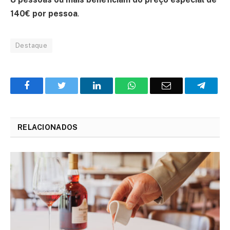
140€ por pessoa
.
Destaque
Facebook
Twitter
O
WhatsApp
E-
Teleg
LinkedIn
mail
RELACIONADOS