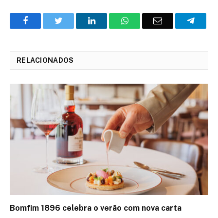
Facebook
Twitter
O
WhatsApp
E-
Teleg
LinkedIn
mail
RELACIONADOS
Bomfim 1896 celebra o verão com nova carta