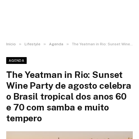
»
»
»
Início
Lifestyle
Agenda
The Yeatman in Rio: Sunset Wine Party de agosto celebra o Brasil tropical dos anos 60 e 70 com samba e muito tempero
AGENDA
The Yeatman in Rio: Sunset
Wine Party de agosto celebra
o Brasil tropical dos anos 60
e 70 com samba e muito
tempero