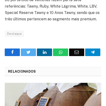
referências: Tawny, Ruby, White Lágrima, White, LBV,
Special Reserve Tawny e 10 Anos Tawny, sendo que os
três últimos pertencem ao segmento mais premium.
Destaque
Facebook
Twitter
O
WhatsApp
E-
Teleg
LinkedIn
mail
RELACIONADOS