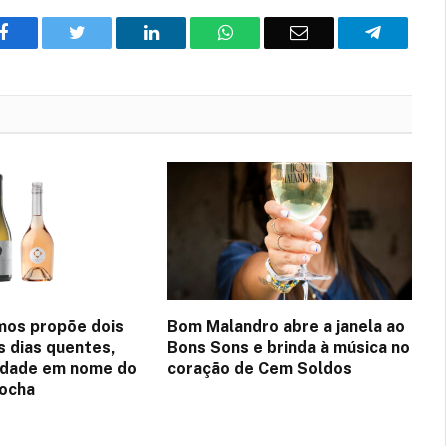
Facebook
Twitter
O
WhatsApp
E-
Telegram
LinkedIn
mail
mos propõe dois
Bom Malandro abre a janela ao
s dias quentes,
Bons Sons e brinda à música no
idade em nome do
coração de Cem Soldos
Rocha