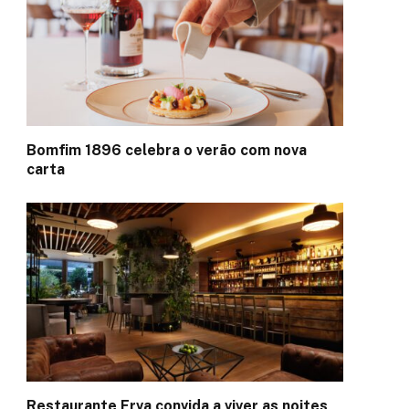
Bomfim 1896 celebra o verão com nova
carta
Restaurante Erva convida a viver as noites