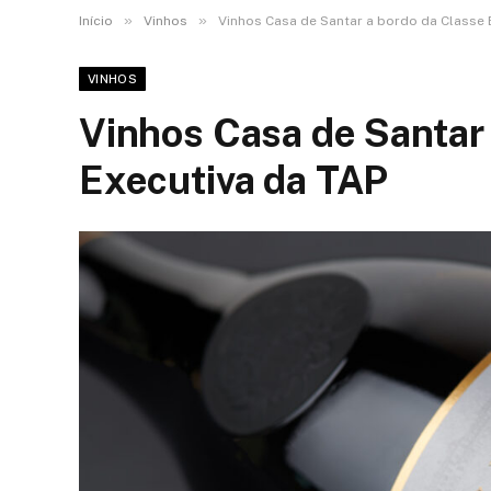
»
»
Início
Vinhos
Vinhos Casa de Santar a bordo da Classe 
VINHOS
Vinhos Casa de Santar
Executiva da TAP