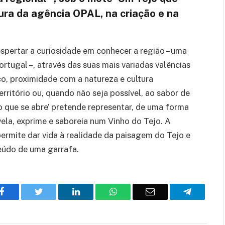
ura da agência OPAL, na criação e na
pertar a curiosidade em conhecer a região – uma
rtugal –, através das suas mais variadas valências
co, proximidade com a natureza e cultura
território ou, quando não seja possível, ao sabor de
jo que se abre’ pretende representar, de uma forma
evela, exprime e saboreia num Vinho do Tejo. A
rmite dar vida à realidade da paisagem do Tejo e
teúdo de uma garrafa.
Facebook
Twitter
O
WhatsApp
E-
Telegram
LinkedIn
mail