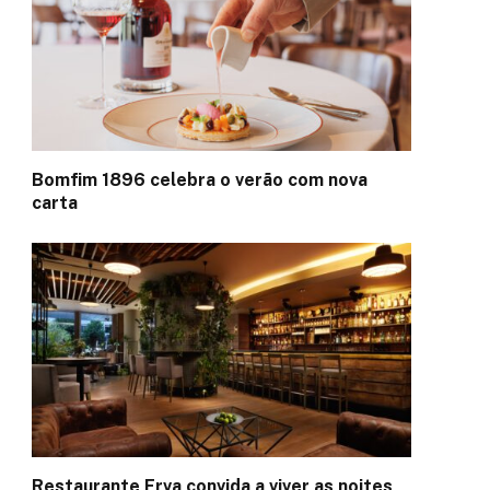
Bomfim 1896 celebra o verão com nova
carta
Restaurante Erva convida a viver as noites