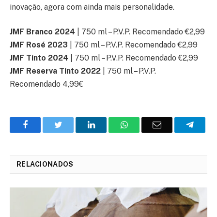
inovação, agora com ainda mais personalidade.
JMF Branco 2024
| 750 ml – P.V.P. Recomendado €2,99
JMF Rosé 2023
| 750 ml – P.V.P. Recomendado €2,99
JMF Tinto 2024
| 750 ml – P.V.P. Recomendado €2,99
JMF Reserva Tinto 2022
| 750 ml – P.V.P.
Recomendado 4,99€
Facebook
Twitter
O
WhatsApp
E-
Teleg
LinkedIn
mail
RELACIONADOS