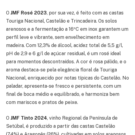
O
JMF Rosé 2023
, por sua vez, é feito com as castas
Touriga Nacional, Castelão e Trincadeira. Os solos
arenosos e a fermentação a 16ºC em inox garantem um
perfil leve e vibrante, sem envelhecimento em
madeira. Com 12,3% de álcool, acidez total de 5,5 g/l,
pH de 2,9 e 6 g/l de açúcar residual, é um rosé ideal
para momentos descontraídos. A cor é rosa pálido, e o
aroma destaca-se pela elegância floral da Touriga
Nacional, enriquecido por notas típicas do Castelão. No
paladar, apresenta-se fresco e persistente, com um
final de boca médio e equilibrado, e harmoniza bem
com mariscos e pratos de peixe.
O
JMF Tinto 2024
, vinho Regional da Península de
Setúbal, é produzido a partir das castas Castelão
(74%) e Aragonês (26%), cultivadas em solos arenosos.