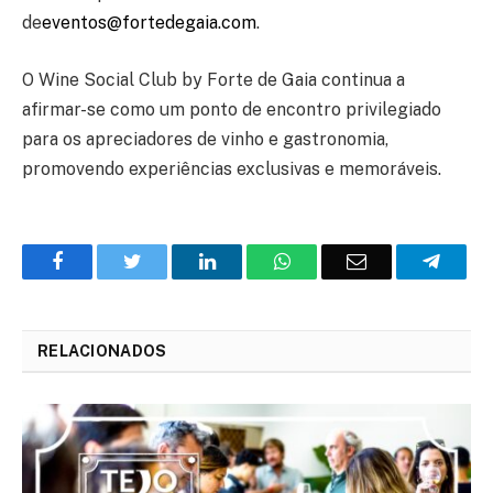
de
eventos@fortedegaia.com
.
O Wine Social Club by Forte de Gaia continua a
afirmar-se como um ponto de encontro privilegiado
para os apreciadores de vinho e gastronomia,
promovendo experiências exclusivas e memoráveis.
Facebook
Twitter
O
WhatsApp
E-
Teleg
LinkedIn
mail
RELACIONADOS